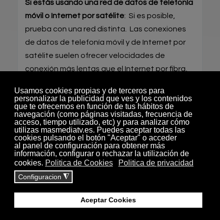
Si estás usando una red de datos de telefonía
móvil o Internet por satélite
: Si es posible,
prueba con una red distinta. Las conexiones
de datos de telefonía móvil y de Internet por
satélite suelen ofrecer velocidades de
conexión más lentas que el Internet por fibra,
cable o DSL. Después de cerciorarte de que la
conexión a Internet que estás usando admite
streaming, selecciona tu dispositivo en la lista
siguiente para solucionar el problema de
conexión.
Si estás usando tu red de datos doméstica:
Comprueba en primer lugar que los cables
estén bien conectados al módem (y
también a tu router inalámbrico, si es un
dispositivo independiente).
Apaga el dispositivo donde quieres ver